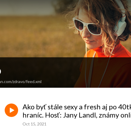
o
an.com/zdravo/feed.xml
Ako byť stále sexy a fresh aj po 40t
hraníc. Hosť: Jany Landl, známy onl
Oct 15, 2021