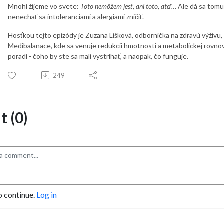
Mnohí žijeme vo svete:
Toto nemôžem jesť, ani toto, atď…
Ale dá sa tomu
nenechať sa intoleranciami a alergiami zničiť.
Hosťkou tejto epizódy je Zuzana Lišková, odborníčka na zdravú výživu, k
Medibalanace, kde sa venuje redukcii hmotnosti a metabolickej rovnov
poradí - čoho by ste sa mali vystríhať, a naopak, čo funguje.
249
 (0)
o continue.
Log in